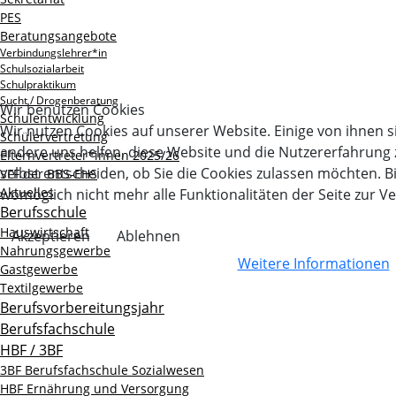
PES
Beratungsangebote
Verbindungslehrer*in
Schulsozialarbeit
Schulpraktikum
Sucht / Drogenberatung
Wir benutzen Cookies
Schulentwicklung
Wir nutzen Cookies auf unserer Website. Einige von ihnen si
Schülervertretung
andere uns helfen, diese Website und die Nutzererfahrung 
Elternvertreter*innen 2025/26
selbst entscheiden, ob Sie die Cookies zulassen möchten. B
VFF der BBS-EHS
Aktuelles
womöglich nicht mehr alle Funktionalitäten der Seite zur V
Berufsschule
Hauswirtschaft
Akzeptieren
Ablehnen
Nahrungsgewerbe
Weitere Informationen
Gastgewerbe
Textilgewerbe
Berufsvorbereitungsjahr
Berufsfachschule
HBF / 3BF
3BF Berufsfachschule Sozialwesen
HBF Ernährung und Versorgung