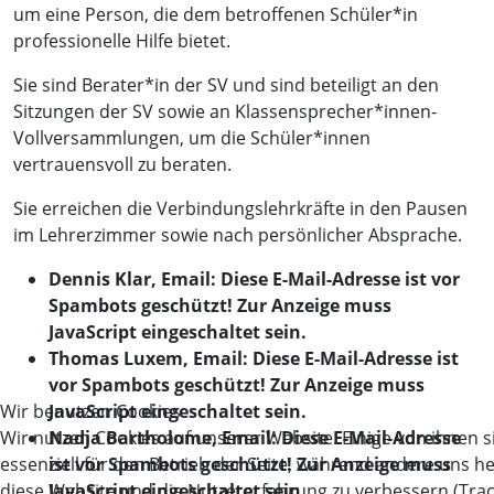
um eine Person, die dem betroffenen Schüler*in
professionelle Hilfe bietet.
Sie sind Berater*in der SV und sind beteiligt an den
Sitzungen der SV sowie an Klassensprecher*innen-
Vollversammlungen, um die Schüler*innen
vertrauensvoll zu beraten.
Sie erreichen die Verbindungslehrkräfte in den Pausen
im Lehrerzimmer sowie nach persönlicher Absprache.
Dennis Klar, Email:
Diese E-Mail-Adresse ist vor
Spambots geschützt! Zur Anzeige muss
JavaScript eingeschaltet sein.
Thomas Luxem, Email:
Diese E-Mail-Adresse ist
vor Spambots geschützt! Zur Anzeige muss
Wir benutzen Cookies
JavaScript eingeschaltet sein.
Wir nutzen Cookies auf unserer Website. Einige von ihnen s
Nadja Bartholome, Email:
Diese E-Mail-Adresse
essenziell für den Betrieb der Seite, während andere uns he
ist vor Spambots geschützt! Zur Anzeige muss
diese Website und die Nutzererfahrung zu verbessern (Tra
JavaScript eingeschaltet sein.