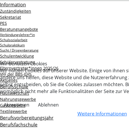
Information
Zuständigkeiten
Sekretariat
PES
Beratungsangebote
Verbindungslehrer*in
Schulsozialarbeit
Schulpraktikum
Sucht / Drogenberatung
Schulentwicklung
Schülervertretung
Wir benutzen Cookies
Elternvertreter*innen 2025/26
Wir nutzen Cookies auf unserer Website. Einige von ihnen si
VFF der BBS-EHS
andere uns helfen, diese Website und die Nutzererfahrung 
Aktuelles
selbst entscheiden, ob Sie die Cookies zulassen möchten. B
Berufsschule
womöglich nicht mehr alle Funktionalitäten der Seite zur V
Hauswirtschaft
Nahrungsgewerbe
Akzeptieren
Ablehnen
Gastgewerbe
Textilgewerbe
Weitere Informationen
Berufsvorbereitungsjahr
Berufsfachschule