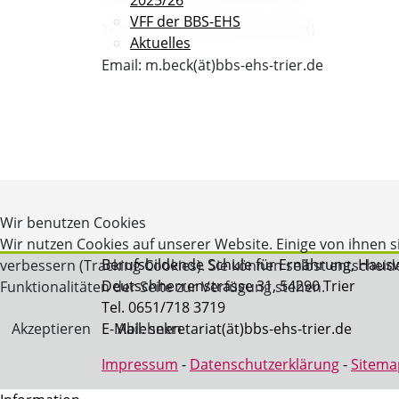
VFF der BBS-EHS
Tel.: 0651/718 3719 (Sekretariat)
Aktuelles
Email: m.beck(ät)bbs-ehs-trier.de
Wir benutzen Cookies
Wir nutzen Cookies auf unserer Website. Einige von ihnen s
Berufsbildende Schule für Ernährung, Hausw
verbessern (Tracking Cookies). Sie können selbst entscheid
Deutschherrenstrasse 31, 54290 Trier
Funktionalitäten der Seite zur Verfügung stehen.
Tel. 0651/718 3719
Akzeptieren
Ablehnen
E-Mail: sekretariat(ät)bbs-ehs-trier.de
Impressum
-
Datenschutzerklärung
-
Sitema