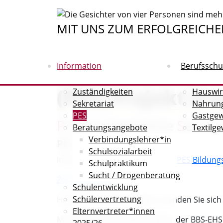
MIT UNS ZUM ERFOLGREICHE
Information
Berufsschu
(PES) Projekt Erw
Zuständigkeiten
Hauswir
Sekretariat
Nahrun
PES
Gastge
P
rojekt
E
rweiterte
S
elbst
Beratungsangebote
Textilg
Verbindungslehrer*in
PES
Schulsozialarbeit
Informationen finden Sie unter:
PES Bildung
Schulpraktikum
Sucht / Drogenberatung
Zur Anmeldung
Schulentwicklung
Schülervertretung
Haben Sie dennoch Fragen, wenden Sie sich 
Elternvertreter*innen
Michael Beck (PES-Beauftragter der BBS-EHS
2025/26