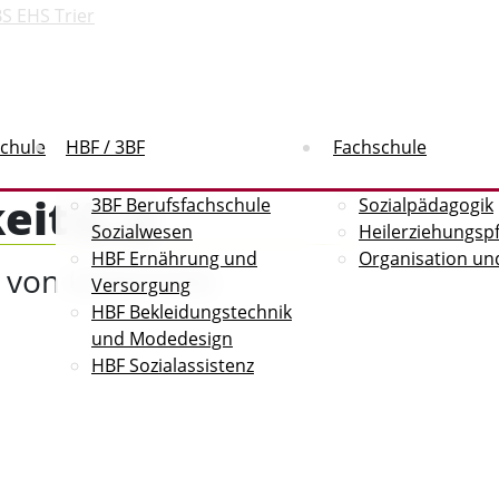
schule
HBF / 3BF
Fachschule
t (...)
3BF Berufsfachschule
Sozialpädagogik
Sozialwesen
Heilerziehungsp
HBF Ernährung und
Organisation un
 von Unterricht
Versorgung
HBF Bekleidungstechnik
und Modedesign
HBF Sozialassistenz