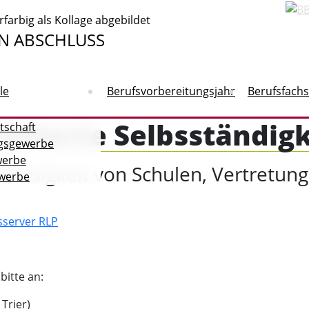
N ABSCHLUSS
le
Berufsvorbereitungsjahr
Berufsfach
eiterte Selbsständigkei
tschaft
gsgewerbe
werbe
ständigkeit von Schulen, Vertretung
ewerbe
sserver RLP
bitte an:
 Trier)