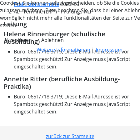
Cookies). Sie können selbst entscheiden, ob Sie die Cookies
Praktikumstermine
2025/26
zulassen möchten. Bitte beachten Sie, dass bei einer Able
ALF Termine (LM*)= Prüfungs-ALF
womöglich nicht mehr alle Funktionalitäten der Seite zur V
Leitung
stehen.
Helena Rinnenburger (schulische
Akzeptieren
Ablehnen
Ausbildung)
Weitere Informationen
|
Impressum
Büro: 0651/718 3719;
Diese E-Mail-Adresse ist vor
Spambots geschützt! Zur Anzeige muss JavaScript
eingeschaltet sein.
Annette Ritter (berufliche Ausbildung-
Praktika)
Büro: 0651/718 3719;
Diese E-Mail-Adresse ist vor
Spambots geschützt! Zur Anzeige muss JavaScript
eingeschaltet sein.
zurück zur Startseite