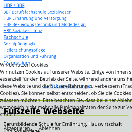
HBF / 3BF
3BF Berufsfachschule Sozialwesen
HBF Ernährung und Versorgung
HBF Bekleidungstechnik und Modedesign
HBF Sozialassistenz
Fachschule
Sozialpädagogik
Heilerziehungspflege
Organisation und Führung
Gymnasium
Wir benutzen Cookies
Wir nutzen Cookies auf unserer Website. Einige von ihnen s
essenziell für den Betrieb der Seite, während andere uns he
diese Website und die Nutzererfahrung zu verbessern (Tra
zurück zur Startseite
Cookies). Sie können selbst entscheiden, ob Sie die Cookies
zulassen möchten. Bitte beachten Sie, dass bei einer Able
womöglich nicht mehr alle Funktionalitäten der Seite zur V
Fußzeile Webseite
stehen.
Berufsbildende Schule für Ernährung, Hauswirtschaft
Akzeptieren
Ablehnen
und Sozialpflege