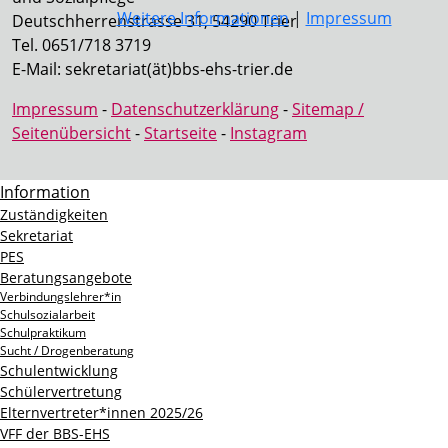
Weitere Informationen
|
Impressum
Deutschherrenstrasse 31, 54290 Trier
Tel. 0651/718 3719
E-Mail: sekretariat(ät)bbs-ehs-trier.de
Impressum
-
Datenschutzerklärung
-
Sitemap /
Seitenübersicht
-
Startseite
-
Instagram
Information
Zuständigkeiten
Sekretariat
PES
Beratungsangebote
Verbindungslehrer*in
Schulsozialarbeit
Schulpraktikum
Sucht / Drogenberatung
Schulentwicklung
Schülervertretung
Elternvertreter*innen 2025/26
VFF der BBS-EHS